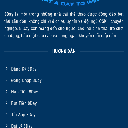
8Day
là một trong những nhà cái thể thao được đông đảo bet
thủ săn đón, không chỉ vì dịch vụ uy tín và đội ngũ CSKH chuyên
nghiệp. 8 Day còn mang đến cho người chơi hệ sinh thái trò chơi
đa dạng, bảo mật cao cấp và hàng ngàn khuyến mãi dấp dẫn.
HƯỚNG DẪN
Đăng Ký 8Day
Đăng Nhập 8Day
Nạp Tiền 8Day
Rút Tiền 8Day
Tải App 8Day
Đại Lý 8Day