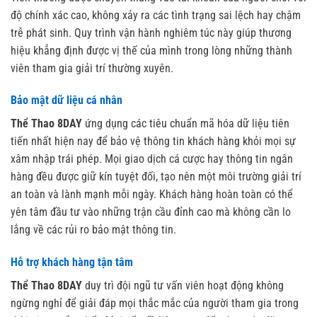
độ chính xác cao, không xảy ra các tình trạng sai lệch hay chậm
trễ phát sinh. Quy trình vận hành nghiêm túc này giúp thương
hiệu khẳng định được vị thế của mình trong lòng những thành
viên tham gia giải trí thường xuyên.
Bảo mật dữ liệu cá nhân
Thể Thao 8DAY
ứng dụng các tiêu chuẩn mã hóa dữ liệu tiên
tiến nhất hiện nay để bảo vệ thông tin khách hàng khỏi mọi sự
xâm nhập trái phép. Mọi giao dịch cá cược hay thông tin ngân
hàng đều được giữ kín tuyệt đối, tạo nên một môi trường giải trí
an toàn và lành mạnh mỗi ngày. Khách hàng hoàn toàn có thể
yên tâm đầu tư vào những trận cầu đỉnh cao mà không cần lo
lắng về các rủi ro bảo mật thông tin.
Hỗ trợ khách hàng tận tâm
Thể Thao 8DAY
duy trì đội ngũ tư vấn viên hoạt động không
ngừng nghỉ để giải đáp mọi thắc mắc của người tham gia trong