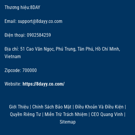
Thương hiệu:8DAY
Email:
support@8dayy.co.com
Điện thoại: 0902584259
Địa chỉ: 51 Cao Văn Ngọc, Phú Trung, Tân Phú, Hồ Chí Minh,
Vietnam
Zipcode: 700000
Website:
https://8dayy.co.com/
Giới Thiệu
|
Chính Sách Bảo Mật
|
Điều Khoản Và Điều Kiện
|
Quyền Riêng Tư
|
Miễn Trừ Trách Nhiệm
|
CEO Quang Vinh
|
Sitemap