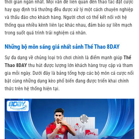
thời gian ngắn nhất. Mọi vấn đề liên quan đến thao tác đặt cược
hay quy định trả thưởng đều được xử lý một cách chuyên nghiệp
và thấu đáo cho khách hàng. Người chơi có thể kết nối với hệ
thống qua nhiều kênh liên lạc khác nhau, đảm bảo sự liền mạch
trong suốt quá trình trải nghiệm cá nhân.
Những bộ môn sáng giá nhất sảnh Thể Thao 8DAY
Sự đa dạng về chủng loại trò chơi chính là điểm mạnh giúp
Thể
Thao 8DAY
thu hút được lượng lớn khách hàng truy cập và tham
gia mỗi ngày. Dưới đây là bảng tổng hợp các bộ môn cá cược nổi
bật cùng những dạng kèo phổ biến đang được triển khai chính
thức trên hệ thống hiện tại.