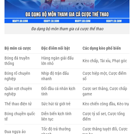
Đa dạng bộ môn tham gia cá cược thể thao
Bộ môn cá cược
Đặc điểm nổi bật
Các dạng kèo phổ biến
Bóng đá truyền
Hàng ngàn giải đấu
Kèo chấp, Tài xỉu, Phạt góc
thống
lớn nhỏ
Bóng rổ chuyên
Nhịp độ trận đấu
Cược hiệp một, Cược điểm
nghiệp
nhanh
số
Quần vợt chuyên
Đối đầu cá nhân kịch
Cược set thắng, Cược chấp
nghiệp
tính
game
Thể thao điện tử
Sức hút từ giới trẻ
Kèo chiến công đầu, Kèo trụ
Bóng chuyền quốc
Diễn biến kịch tính
Cược tỷ số set, Cược tổng
tế
liên tục
điểm
Tốc độ trả thưởng
Cược thắng tuyệt đối, Cược
Đua ngựa ảo